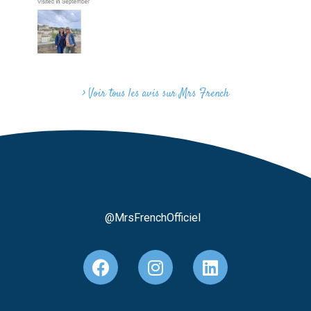
> Voir tous les avis sur Mrs French
@MrsFrenchOfficiel