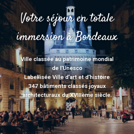
Votre séjour en totale
immersion à Bordeaux
Ville classée au patrimoine mondial
de l’Unesco
Labellisée Ville d’art et d’histoire
347 bâtiments classés joyaux
architecturaux du XVIIIème siècle.